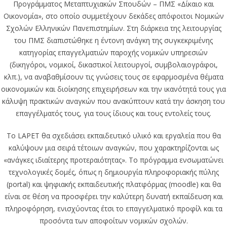
Προγράμματος Μεταπτυχιακών Σπουδών – ΠΜΣ «Δίκαιο και
Οικονομία», στο οποίο συμμετέχουν δεκάδες απόφοιτοι Νομικών
Σχολών Ελληνικών Πανεπιστημίων. Στη διάρκεια της λειτουργίας
του ΠΜΣ διαπιστώθηκε η έντονη ανάγκη της συγκεκριμένης
κατηγορίας επαγγελματιών παροχής νομικών υπηρεσιών
(δικηγόροι, νομικοί, δικαστικοί λειτουργοί, συμβολαιογράφοι,
κλπ.), να αναβαθμίσουν τις γνώσεις τους σε εφαρμοσμένα θέματα
οικονομικών και διοίκησης επιχειρήσεων και την ικανότητά τους για
κάλυψη πρακτικών αναγκών που ανακύπτουν κατά την άσκηση του
επαγγέλματός τους, για τους ίδιους και τους εντολείς τους.
Το LAPET θα σχεδιάσει εκπαιδευτικό υλικό και εργαλεία που θα
καλύψουν μια σειρά τέτοιων αναγκών, που χαρακτηρίζονται ως
«ανάγκες ιδιαίτερης προτεραιότητας». Το πρόγραμμα ενσωματώνει
τεχνολογικές δομές, όπως η δημιουργία πληροφοριακής πύλης
(portal) και ψηφιακής εκπαιδευτικής πλατφόρμας (moodle) και θα
είναι σε θέση να προσφέρει την καλύτερη δυνατή εκπαίδευση και
πληροφόρηση, ενισχύοντας έτσι το επαγγελματικό προφίλ και τα
προσόντα των αποφοίτων νομικών σχολών.